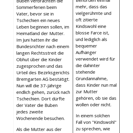
Behörden einmal
Buben verbrachten die
mehr, dass das
Sommerferien beim
vielgerühmte und
Vater, bevor sie in
oft zitierte
Tschechien ein neues
Kindswohl eine
Leben beginnen sollen, im
blosse Farce ist,
Heimatland der Mutter.
und lediglich als
Im Juni hatten ihr die
bequemer
Bundesrichter nach einem
Aufhänger
langen Rechtsstreit die
verwendet wird für
Obhut über die Kinder
die dahinter
zugesprochen und das
stehende
Urteil des Bezirksgerichts
Grundannahme,
Bremgarten AG bestätigt.
dass Kinder nun mal
Nun will die 37-Jährige
zur Mutter
endlich gehen, zurück nach
gehören, ob sie das
Tschechien. Dort dürfte
wollen oder nicht.
der Vater die Buben
jedes zweite
In einem solchen
Wochenende besuchen.
Fall von "Kindswohl"
zu sprechen, wie
Als die Mutter aus der