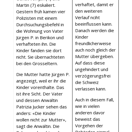
verhaftet, damit er
Martin (7) eskaliert.
den weiteren
Gestern früh kamen vier
Verlauf nciht
Polizisten mit einem
beeinflussen kann.
Durchsuchungsbefehl in
Danach werden die
die Wohnung von Vater
Kinder
Jürgen P. in Berikon und
freundlicherweise
verhafteten ihn. Die
auch noch gleich der
Kinder fanden sie dort
Mutter übergeben.
nicht. Sie übernachteten
Auf dass diese
bei den Grosseltern.
ungehindert und
Die Mutter hatte Jürgen P.
verzögerungsfrei
angezeigt, weil er ihr die
die Schweiz
Kinder vorenthalte. Das
verlassen kann.
ist ihre Sicht. Der Vater
Auch in diesem Fall,
und dessen Anwältin
wie in vielen
Patrizia Jucker sehen das
anderen davor
anders: «Die Kinder
beweist das
wollen nicht zur Mutter»,
Vorgehen der
sagt die Anwältin. Die