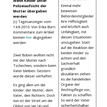
Wenn Kinder unter
Einmal mehr
Polizeiaufsicht der
beweisen
Mutter übergeben
Behördenmitglieder
werden
ihre Hilflosigkeit
(c) Tagesanzeiger vom
und letztlich auch
14.8.2010. Von Erika Burri.
Unfähigkeit, mit
Kommentare zum Artikel
diesen SItuationen
können
hier
abgegeben
umzugehen. Statt
werden
auf die Reaktion der
beiden Kinder zu
Zwei Buben wollten nicht
achten und den
mit der Mutter nach
Sachverhalt
Tschechien, sondern beim
gründlich
Vater bleiben. Gestern
abzuklären ziehen
wurde dieser verhaftet.
es die handelnden
Organe der
Es ging allen um die
Rechtspflege vor,
Kinder: der Mutter, dem
Fakten zu schaffen.
Vater, den Richtern. Doch
So wird der Vater
nun ist der Streit um die
sicherheitshalber
Obhut von Jan (4) und