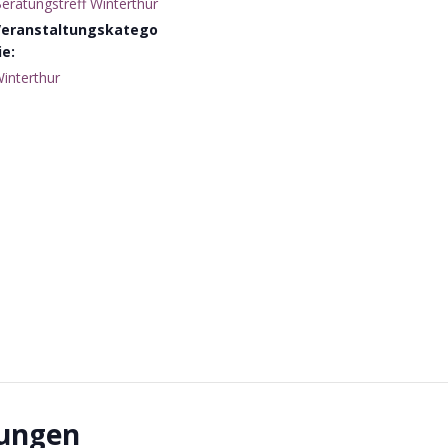
eratungstreff Winterthur
Veranstaltungskatego
ie:
interthur
tungen