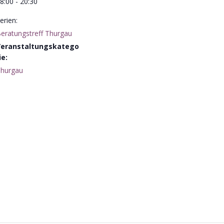
8:00 - 20:30
erien:
eratungstreff Thurgau
Veranstaltungskatego
ie:
hurgau