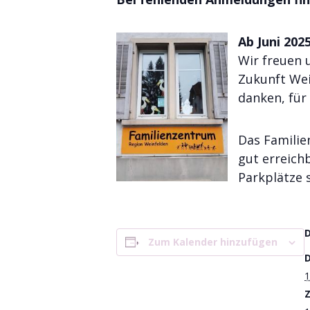
Ab Juni 202
Wir freuen 
Zukunft We
danken, für
Das Familie
gut erreichb
Parkplätze 
Zum Kalender hinzufügen
1
Z