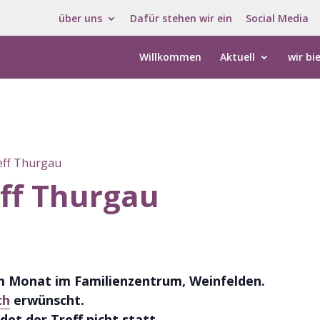
über uns
Dafür stehen wir ein
Social Media
Willkommen
Aktuell
wir bi
eff Thurgau
ff Thurgau
im Monat im Familienzentrum, Weinfelden.
ch
erwünscht.
det der Tre
ff nicht statt.