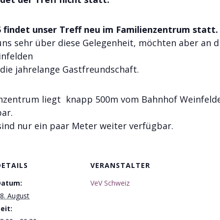
5 findet unser Treff neu im Familienzentrum statt.
uns sehr über diese Gelegenheit, möchten aber an di
infelden
 die jahrelange Gastfreundschaft.
nzentrum liegt knapp 500m vom Bahnhof Weinfelden
ar.
sind nur ein paar Meter weiter verfügbar.
DETAILS
VERANSTALTER
Datum:
VeV Schweiz
8. August
eit: